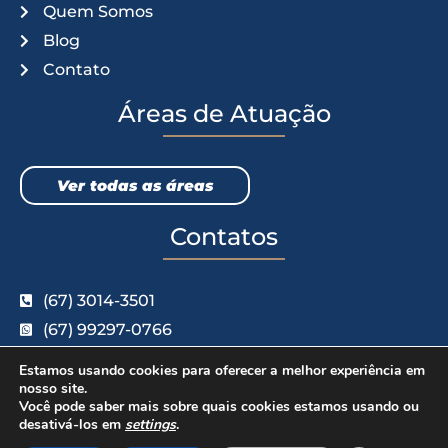
Quem Somos
Blog
Contato
Áreas de Atuação
Ver todas as áreas
Contatos
(67) 3014-3501
(67) 99297-0766
contato@mptadv.com.br
Estamos usando cookies para oferecer a melhor experiência em
R. Boa Vista, 304 - Centro, Campo Grande - MS,
nosso site.
0
Você pode saber mais sobre quais cookies estamos usando ou
79002-150
desativá-los em
settings
.